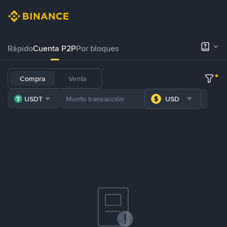
Rápido
Cuenta P2P
Por bloques
Compra
Venta
USDT
USD