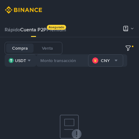
Asegurado
Rápido
Cuenta P2P
Prémium
Compra
Venta
USDT
CNY