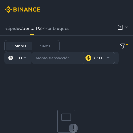
Rápido
Cuenta P2P
Por bloques
Compra
Venta
ETH
USD