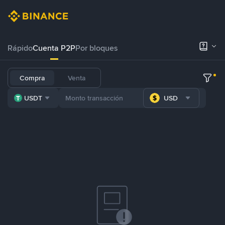
Rápido
Cuenta P2P
Por bloques
Compra
Venta
USDT
USD