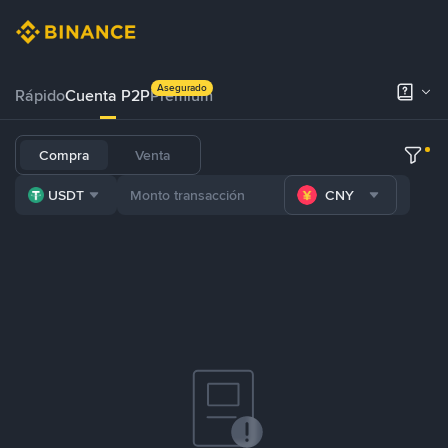
Asegurado
Rápido
Cuenta P2P
Prémium
Compra
Venta
USDT
CNY