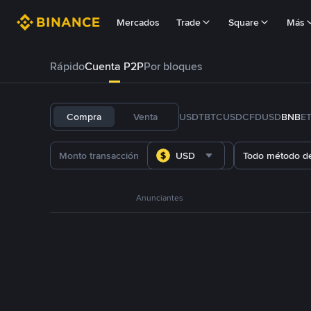
Mercados
Trade
Square
Más
Rápido
Cuenta P2P
Por bloques
Compra
Venta
USDT
BTC
USDC
FDUSD
BNB
E
USD
Todo método d
Anunciantes