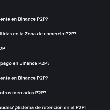
mente en Binance P2P?
tidas en la Zona de comercio P2P?
P2P
 pago en Binance P2P?
mente en Binance P2P?
 otros mercados P2P?
des? ¡Sistema de retención en el P2P!