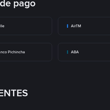
 de pago
lle
AirTM
nco Pichincha
ABA
ENTES