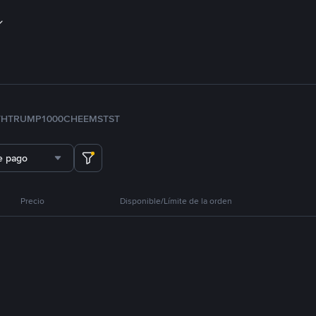
TH
TRUMP
1000CHEEMS
TST
e pago
Precio
Disponible/Límite de la orden