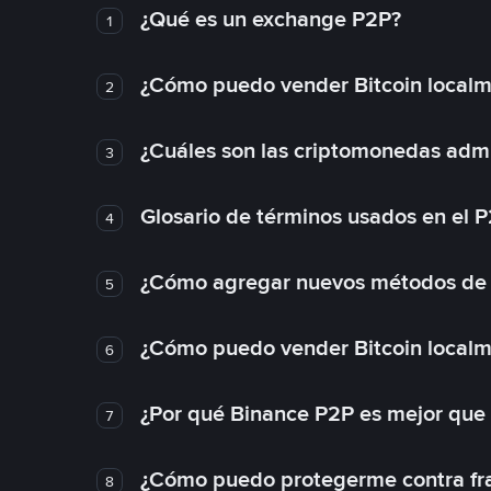
¿Qué es un exchange P2P?
1
¿Cómo puedo vender Bitcoin local
2
¿Cuáles son las criptomonedas admi
3
Glosario de términos usados en el 
4
¿Cómo agregar nuevos métodos de
5
¿Cómo puedo vender Bitcoin local
6
¿Por qué Binance P2P es mejor que
7
¿Cómo puedo protegerme contra frau
8