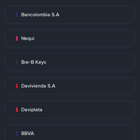
Bancolombia S.A
Nequi
Bre-B Keys
Davivienda S.A
Daviplata
BBVA