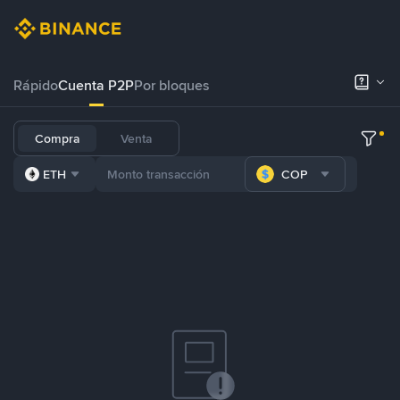
Rápido
Cuenta P2P
Por bloques
Compra
Venta
ETH
COP