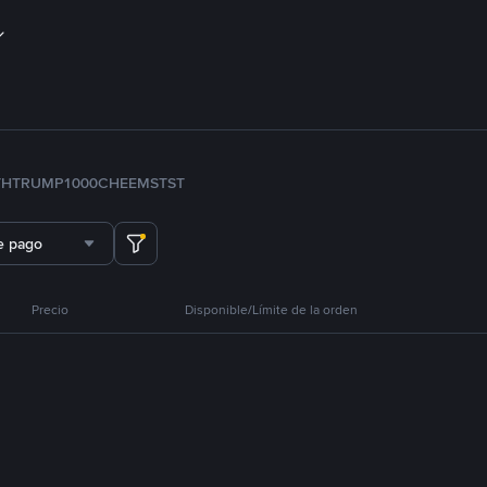
TH
TRUMP
1000CHEEMS
TST
e pago
Precio
Disponible/Límite de la orden