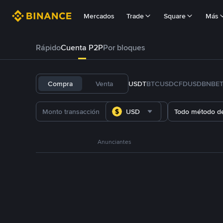
Mercados
Trade
Square
Más
Rápido
Cuenta P2P
Por bloques
Compra
Venta
USDT
BTC
USDC
FDUSD
BNB
E
USD
Todo método d
Anunciantes