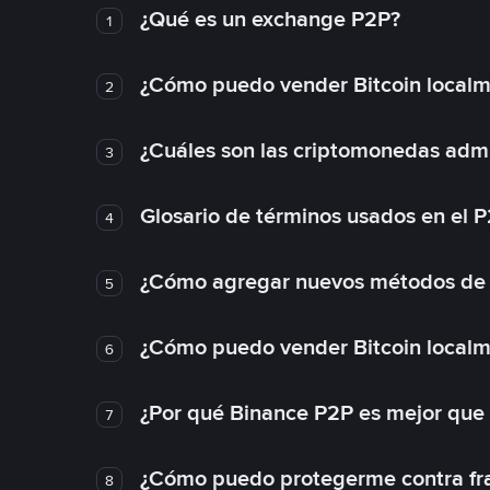
¿Qué es un exchange P2P?
1
¿Cómo puedo vender Bitcoin local
2
¿Cuáles son las criptomonedas admi
3
Glosario de términos usados en el 
4
¿Cómo agregar nuevos métodos de
5
¿Cómo puedo vender Bitcoin local
6
¿Por qué Binance P2P es mejor que
7
¿Cómo puedo protegerme contra frau
8