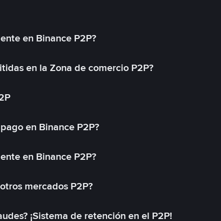
mente en Binance P2P?
tidas en la Zona de comercio P2P?
P2P
 pago en Binance P2P?
mente en Binance P2P?
 otros mercados P2P?
des? ¡Sistema de retención en el P2P!