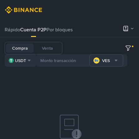
Rápido
Cuenta P2P
Por bloques
Compra
Venta
USDT
VES