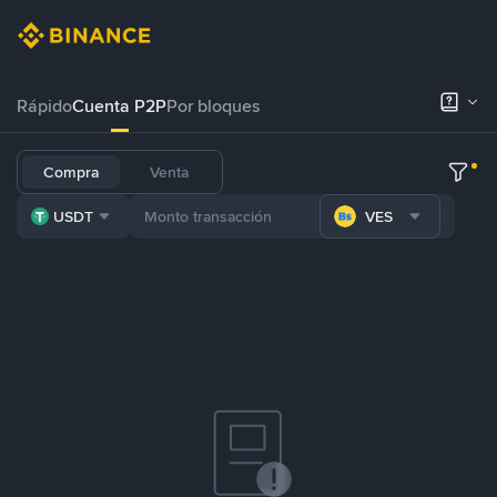
Rápido
Cuenta P2P
Por bloques
Compra
Venta
USDT
VES