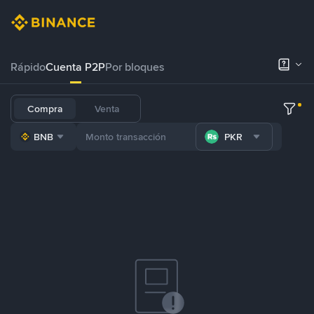
Rápido
Cuenta P2P
Por bloques
Compra
Venta
BNB
PKR