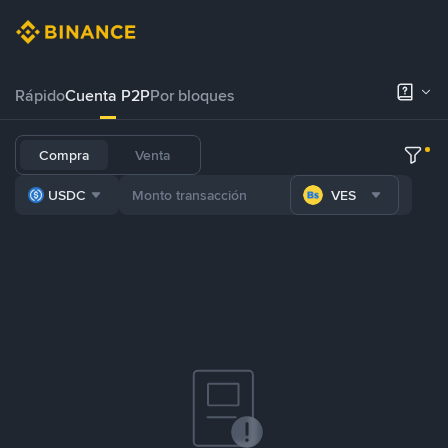
Rápido
Cuenta P2P
Por bloques
Compra
Venta
USDC
VES