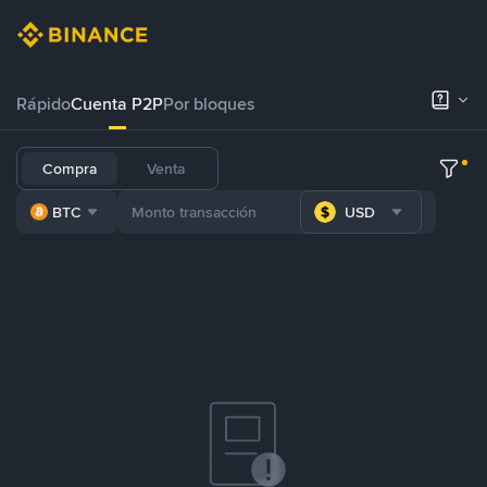
Rápido
Cuenta P2P
Por bloques
Compra
Venta
BTC
USD