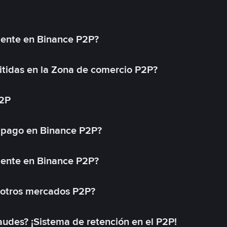
mente en Binance P2P?
tidas en la Zona de comercio P2P?
P2P
 pago en Binance P2P?
mente en Binance P2P?
 otros mercados P2P?
des? ¡Sistema de retención en el P2P!