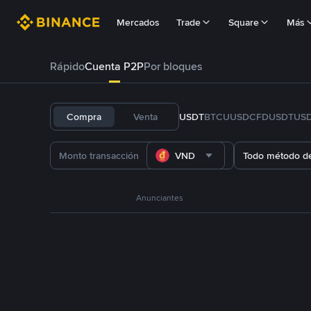
Mercados
Trade
Square
Más
Rápido
Cuenta P2P
Por bloques
Compra
Venta
USDT
BTC
U
USDC
FDUSD
TUS
VND
Todo método d
Anunciantes