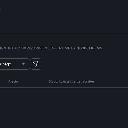
D
BNB
ETH
C98
XRP
ADA
SLP
DOGE
TRUMP
TST
1000CHEEMS
e pago
Precio
Disponible/Límite de la orden