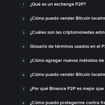
¿Qué es un exchange P2P?
1
¿Cómo puedo vender Bitcoin local
2
¿Cuáles son las criptomonedas admi
3
Glosario de términos usados en el 
4
¿Cómo agregar nuevos métodos de
5
¿Cómo puedo vender Bitcoin local
6
¿Por qué Binance P2P es mejor que
7
¿Cómo puedo protegerme contra frau
8