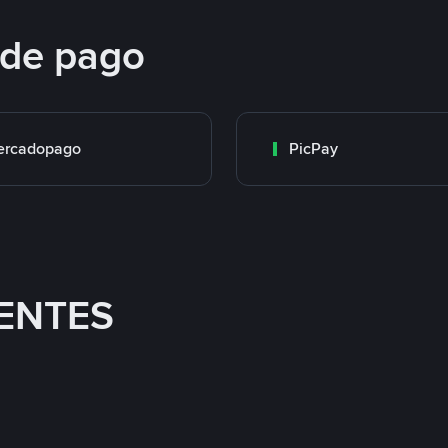
 de pago
ercadopago
PicPay
ENTES