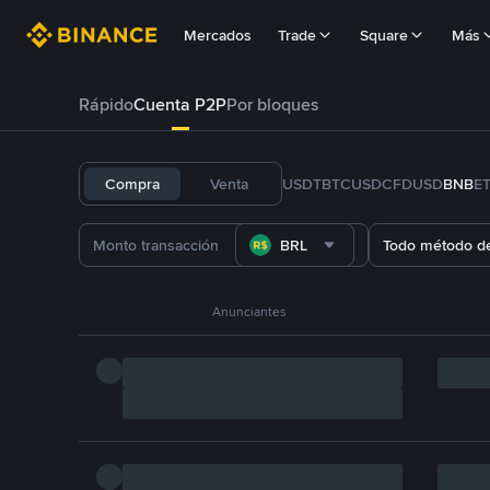
Mercados
Trade
Square
Más
Rápido
Cuenta P2P
Por bloques
Compra
Venta
USDT
BTC
USDC
FDUSD
BNB
E
BRL
Todo método d
Anunciantes