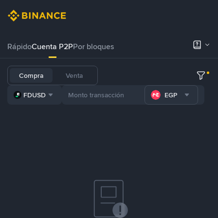
Rápido
Cuenta P2P
Por bloques
Compra
Venta
FDUSD
EGP