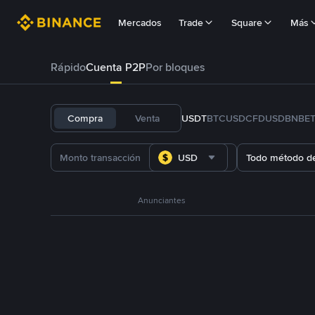
Mercados
Trade
Square
Más
Rápido
Cuenta P2P
Por bloques
Compra
Venta
USDT
BTC
USDC
FDUSD
BNB
E
USD
Todo método d
Anunciantes