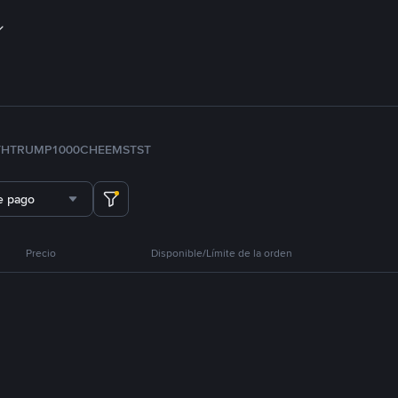
TH
TRUMP
1000CHEEMS
TST
e pago
Precio
Disponible/Límite de la orden