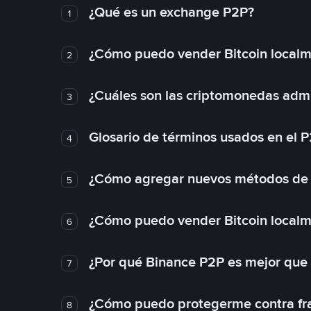
¿Qué es un exchange P2P?
1
¿Cómo puedo vender Bitcoin local
2
¿Cuáles son las criptomonedas admi
3
Glosario de términos usados en el 
4
¿Cómo agregar nuevos métodos de
5
¿Cómo puedo vender Bitcoin local
6
¿Por qué Binance P2P es mejor que
7
¿Cómo puedo protegerme contra frau
8