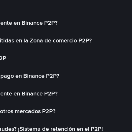
mente en Binance P2P?
tidas en la Zona de comercio P2P?
P2P
 pago en Binance P2P?
mente en Binance P2P?
 otros mercados P2P?
des? ¡Sistema de retención en el P2P!