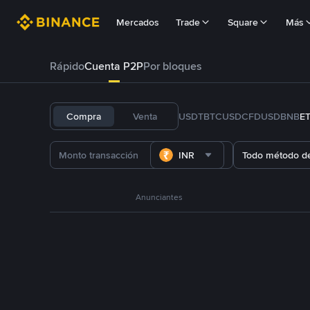
Mercados
Trade
Square
Más
Rápido
Cuenta P2P
Por bloques
Compra
Venta
USDT
BTC
USDC
FDUSD
BNB
E
INR
Todo método d
Anunciantes