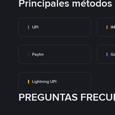
Principales métodos
UPI
I
Paytm
Go
Lightning UPI
PREGUNTAS FRECU