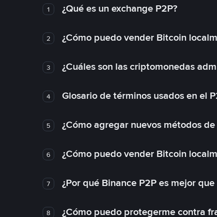
¿Qué es un exchange P2P?
1
¿Cómo puedo vender Bitcoin local
2
¿Cuáles son las criptomonedas admi
3
Glosario de términos usados en el 
4
¿Cómo agregar nuevos métodos de
5
¿Cómo puedo vender Bitcoin local
6
¿Por qué Binance P2P es mejor que
7
¿Cómo puedo protegerme contra frau
8