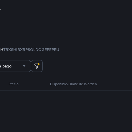
TH
TRX
SHIB
XRP
SOL
DOGE
PEPE
U
e pago
Precio
Disponible/Límite de la orden