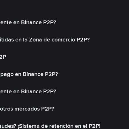
mente en Binance P2P?
tidas en la Zona de comercio P2P?
P2P
 pago en Binance P2P?
mente en Binance P2P?
 otros mercados P2P?
des? ¡Sistema de retención en el P2P!