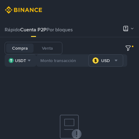
Rápido
Cuenta P2P
Por bloques
Compra
Venta
USDT
USD