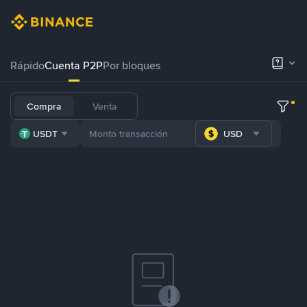
Rápido
Cuenta P2P
Por bloques
Compra
Venta
USDT
USD