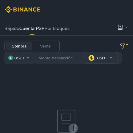
Rápido
Cuenta P2P
Por bloques
Compra
Venta
USDT
USD