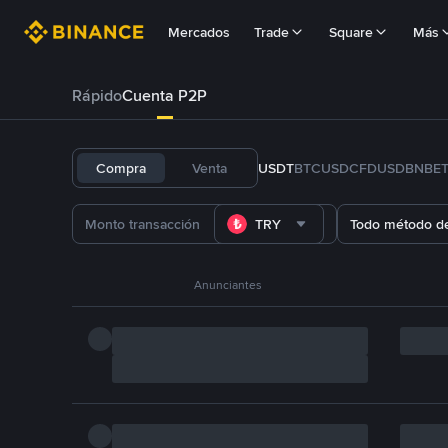
Mercados
Trade
Square
Más
Rápido
Cuenta P2P
Compra
Venta
USDT
BTC
USDC
FDUSD
BNB
E
TRY
Todo método d
Anunciantes