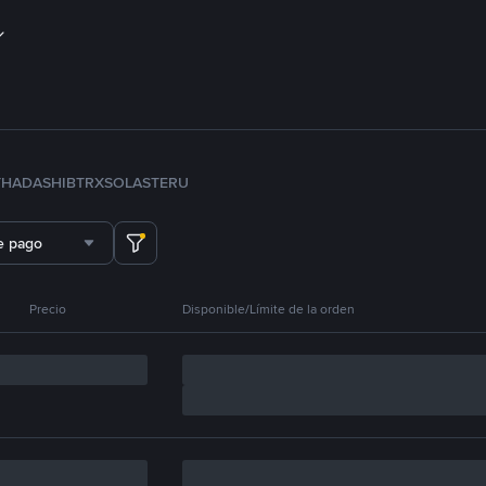
TH
ADA
SHIB
TRX
SOL
ASTER
U
e pago
Precio
Disponible/Límite de la orden