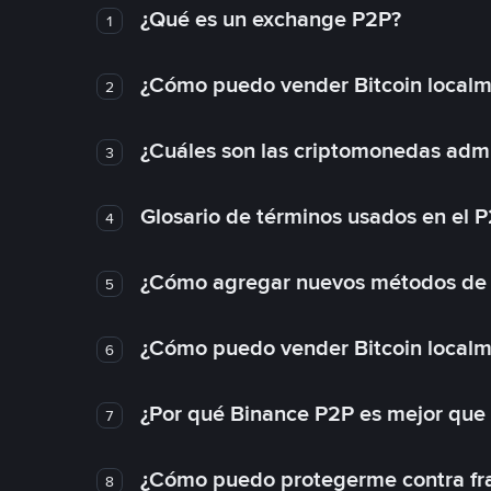
¿Qué es un exchange P2P?
1
¿Cómo puedo vender Bitcoin local
2
¿Cuáles son las criptomonedas admi
3
Glosario de términos usados en el 
4
¿Cómo agregar nuevos métodos de
5
¿Cómo puedo vender Bitcoin local
6
¿Por qué Binance P2P es mejor que
7
¿Cómo puedo protegerme contra frau
8