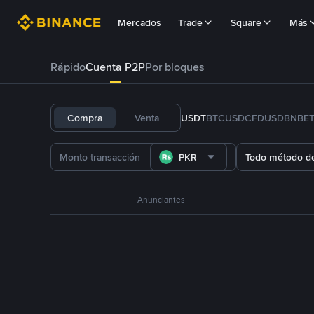
Mercados
Trade
Square
Más
Rápido
Cuenta P2P
Por bloques
Compra
Venta
USDT
BTC
USDC
FDUSD
BNB
E
PKR
Todo método d
Anunciantes