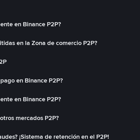
mente en Binance P2P?
tidas en la Zona de comercio P2P?
P2P
 pago en Binance P2P?
mente en Binance P2P?
 otros mercados P2P?
des? ¡Sistema de retención en el P2P!