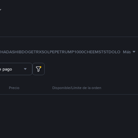
TH
ADA
SHIB
DOGE
TRX
SOL
PEPE
TRUMP
1000CHEEMS
TST
DOLO
Más
e pago
Precio
Disponible/Límite de la orden