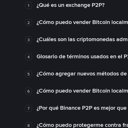
¿Qué es un exchange P2P?
1
¿Cómo puedo vender Bitcoin local
2
¿Cuáles son las criptomonedas admi
3
Glosario de términos usados en el 
4
¿Cómo agregar nuevos métodos de
5
¿Cómo puedo vender Bitcoin local
6
¿Por qué Binance P2P es mejor que
7
¿Cómo puedo protegerme contra frau
8