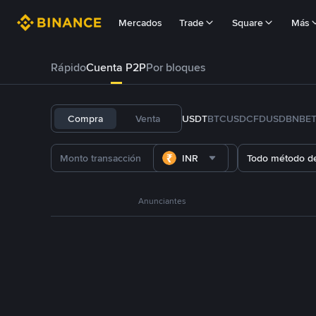
Mercados
Trade
Square
Más
Rápido
Cuenta P2P
Por bloques
Compra
Venta
USDT
BTC
USDC
FDUSD
BNB
E
INR
Todo método d
Anunciantes