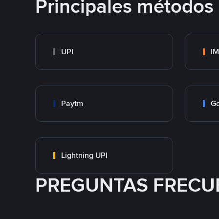
Principales métodos
UPI
I
Paytm
Go
Lightning UPI
PREGUNTAS FRECU