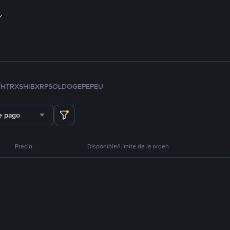
TH
TRX
SHIB
XRP
SOL
DOGE
PEPE
U
e pago
Precio
Disponible/Límite de la orden