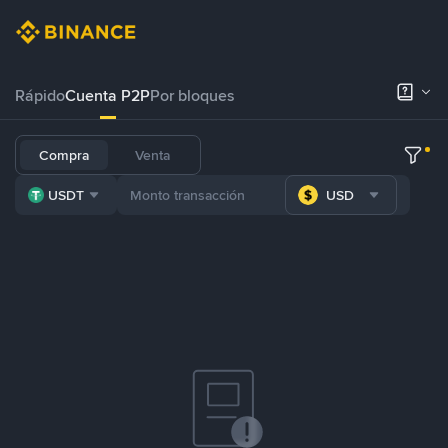
Rápido
Cuenta P2P
Por bloques
Compra
Venta
USDT
USD