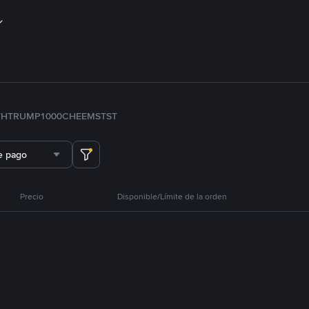
TH
TRUMP
1000CHEEMS
TST
e pago
Precio
Disponible/Límite de la orden