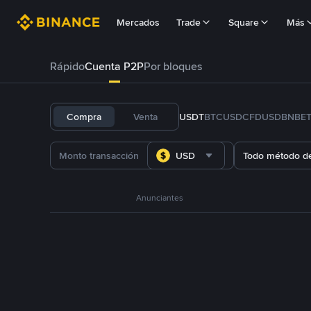
Mercados
Trade
Square
Más
Rápido
Cuenta P2P
Por bloques
Compra
Venta
USDT
BTC
USDC
FDUSD
BNB
E
USD
Todo método d
Anunciantes