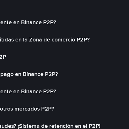
mente en Binance P2P?
tidas en la Zona de comercio P2P?
P2P
 pago en Binance P2P?
mente en Binance P2P?
 otros mercados P2P?
des? ¡Sistema de retención en el P2P!