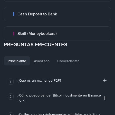
Cash Deposit to Bank
Skrill (Moneybookers)
PREGUNTAS FRECUENTES
Principiante
Avanzado
Comerciantes
¿Qué es un exchange P2P?
1
¿Cómo puedo vender Bitcoin localmente en Binance
2
P2P?
¿Cuáles son las criptomonedas admitidas en la Zona