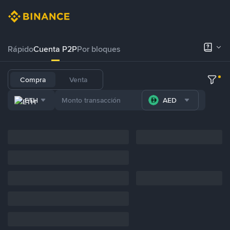
Rápido
Cuenta P2P
Por bloques
Compra
Venta
ETH
AED