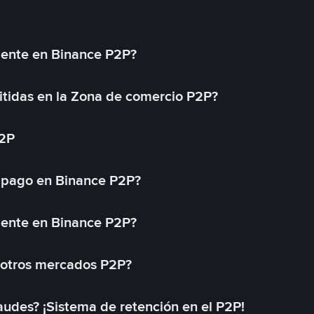
mente en Binance P2P?
tidas en la Zona de comercio P2P?
P2P
 pago en Binance P2P?
mente en Binance P2P?
 otros mercados P2P?
des? ¡Sistema de retención en el P2P!