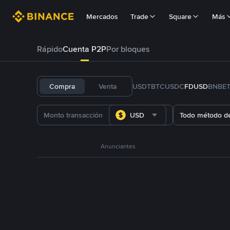
Mercados
Trade
Square
Más
Rápido
Cuenta P2P
Por bloques
Compra
Venta
USDT
BTC
USDC
FDUSD
BNB
E
USD
Todo método d
Anunciantes