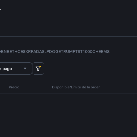
D
BNB
ETH
C98
XRP
ADA
SLP
DOGE
TRUMP
TST
1000CHEEMS
e pago
Precio
Disponible/Límite de la orden