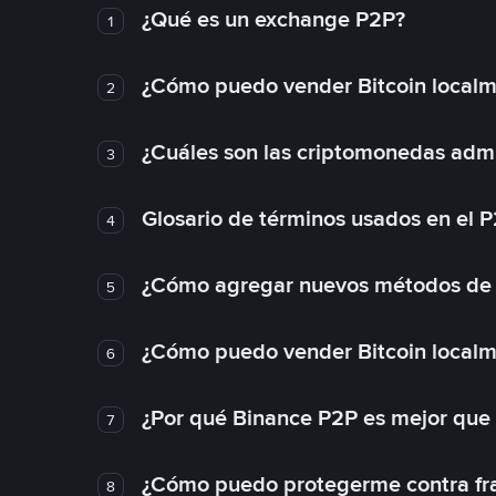
¿Qué es un exchange P2P?
1
¿Cómo puedo vender Bitcoin local
2
¿Cuáles son las criptomonedas admi
3
Glosario de términos usados en el 
4
¿Cómo agregar nuevos métodos de
5
¿Cómo puedo vender Bitcoin local
6
¿Por qué Binance P2P es mejor que
7
¿Cómo puedo protegerme contra frau
8