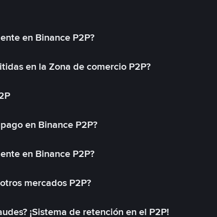
mente en Binance P2P?
tidas en la Zona de comercio P2P?
P2P
 pago en Binance P2P?
mente en Binance P2P?
 otros mercados P2P?
des? ¡Sistema de retención en el P2P!