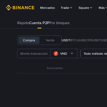
Mercados
Trade
Square
Más
Rápido
Cuenta P2P
Por bloques
Compra
Venta
USDT
BTC
U
USDC
FDUSD
TUS
VND
Todo método d
Anunciantes