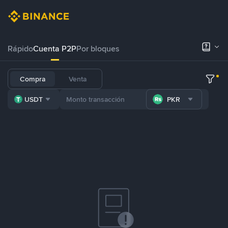
Rápido
Cuenta P2P
Por bloques
Compra
Venta
USDT
PKR