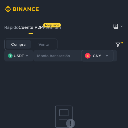
Asegurado
Rápido
Cuenta P2P
Prémium
Compra
Venta
USDT
CNY