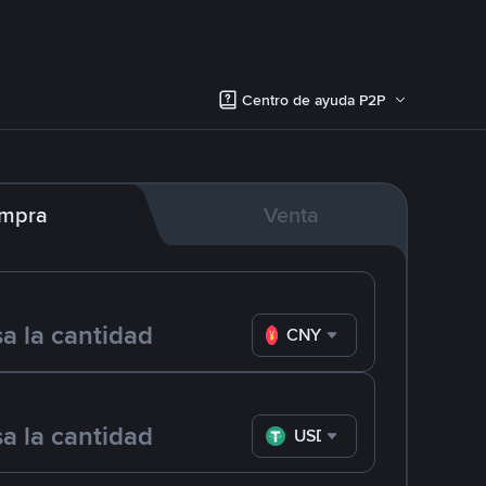
Centro de ayuda P2P
mpra
Venta
CNY
USDT