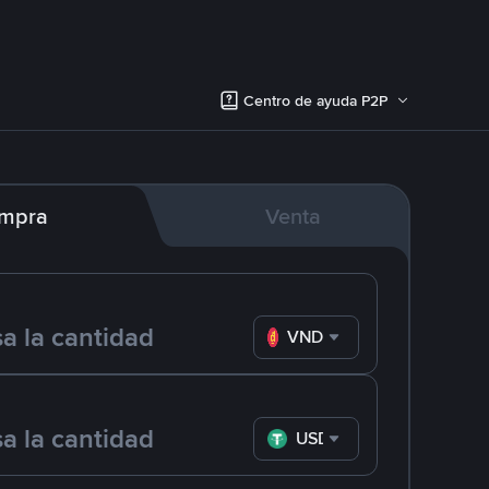
Centro de ayuda P2P
mpra
Venta
VND
USDT