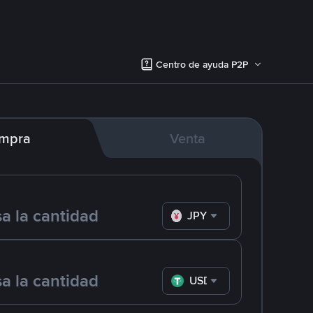
Centro de ayuda P2P
mpra
Venta
JPY
USDT