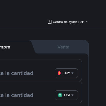
Centro de ayuda P2P
mpra
Venta
CNY
USDT