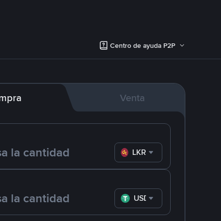
Centro de ayuda P2P
mpra
Venta
LKR
USDT