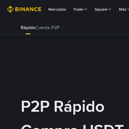
Mercados
Trade
Square
Más
Rápido
Cuenta P2P
P2P Rápido