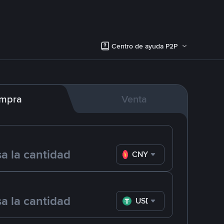
Centro de ayuda P2P
mpra
Venta
CNY
USDT