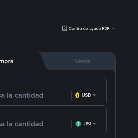
Centro de ayuda P2P
mpra
Venta
USD
USDT