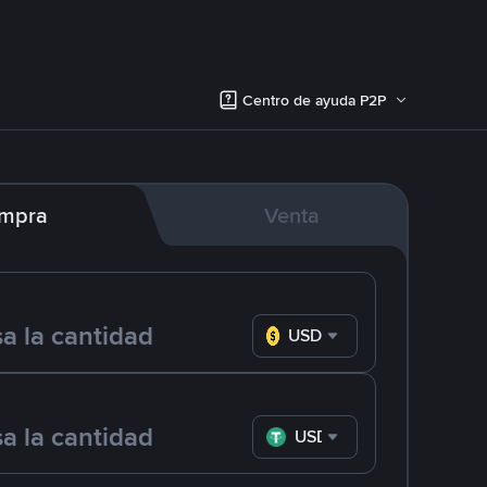
Centro de ayuda P2P
mpra
Venta
USD
USDT