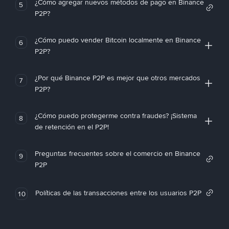
¿Cómo agregar nuevos métodos de pago en Binance
5
P2P?
¿Cómo puedo vender Bitcoin localmente en Binance
6
P2P?
¿Por qué Binance P2P es mejor que otros mercados
7
P2P?
¿Cómo puedo protegerme contra fraudes? ¡Sistema
8
de retención en el P2P!
Preguntas frecuentes sobre el comercio en Binance
9
P2P
Políticas de las transacciones entre los usuarios P2P
10