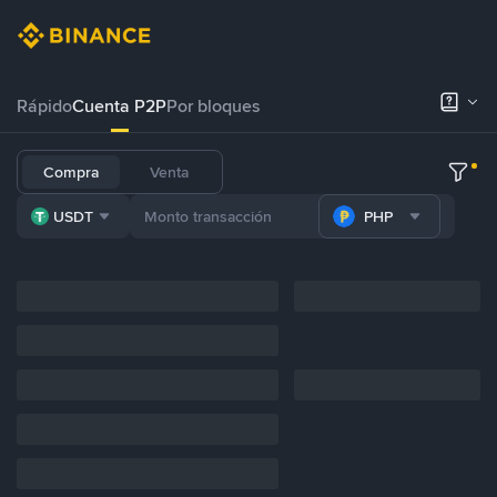
Rápido
Cuenta P2P
Por bloques
Compra
Venta
USDT
PHP