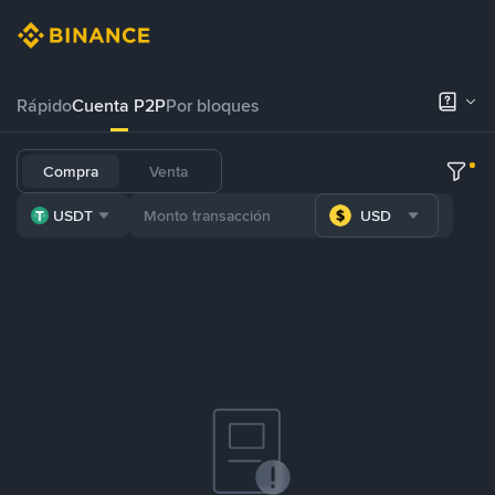
Rápido
Cuenta P2P
Por bloques
Compra
Venta
USDT
USD