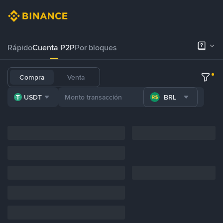
Rápido
Cuenta P2P
Por bloques
Compra
Venta
USDT
BRL