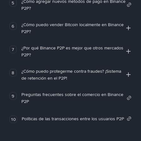
¿Cómo agregar nuevos métodos de pago en Binance
5
P2P?
¿Cómo puedo vender Bitcoin localmente en Binance
6
P2P?
¿Por qué Binance P2P es mejor que otros mercados
7
P2P?
¿Cómo puedo protegerme contra fraudes? ¡Sistema
8
de retención en el P2P!
Preguntas frecuentes sobre el comercio en Binance
9
P2P
Políticas de las transacciones entre los usuarios P2P
10