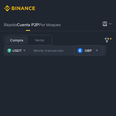
Rápido
Cuenta P2P
Por bloques
Compra
Venta
USDT
GBP