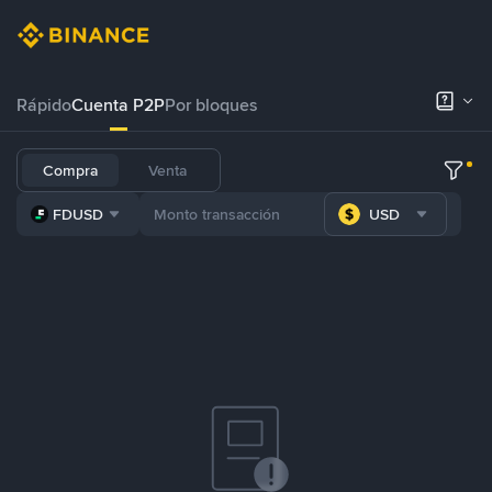
Rápido
Cuenta P2P
Por bloques
Compra
Venta
FDUSD
USD