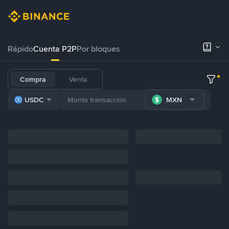
Rápido
Cuenta P2P
Por bloques
Compra
Venta
USDC
MXN