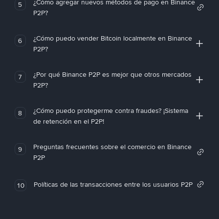
¿Cómo agregar nuevos métodos de pago en Binance
5
P2P?
¿Cómo puedo vender Bitcoin localmente en Binance
6
P2P?
¿Por qué Binance P2P es mejor que otros mercados
7
P2P?
¿Cómo puedo protegerme contra fraudes? ¡Sistema
8
de retención en el P2P!
Preguntas frecuentes sobre el comercio en Binance
9
P2P
Políticas de las transacciones entre los usuarios P2P
10