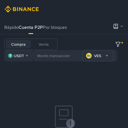
Rápido
Cuenta P2P
Por bloques
Compra
Venta
USDT
VES