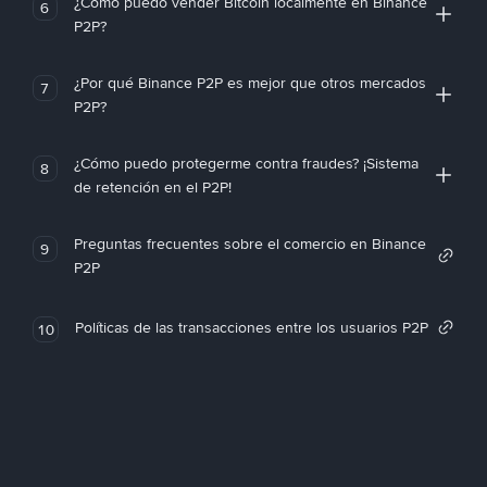
¿Cómo puedo vender Bitcoin localmente en Binance
6
P2P?
¿Por qué Binance P2P es mejor que otros mercados
7
P2P?
¿Cómo puedo protegerme contra fraudes? ¡Sistema
8
de retención en el P2P!
Preguntas frecuentes sobre el comercio en Binance
9
P2P
Políticas de las transacciones entre los usuarios P2P
10