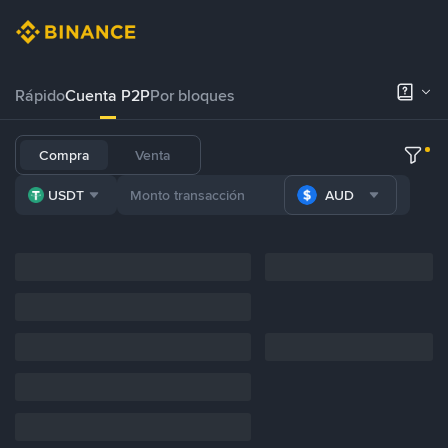
Rápido
Cuenta P2P
Por bloques
Compra
Venta
USDT
AUD