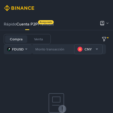
Asegurado
Rápido
Cuenta P2P
Prémium
Compra
Venta
FDUSD
CNY